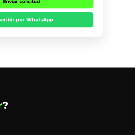
Enviar solicitud
scribir por WhatsApp
r
?