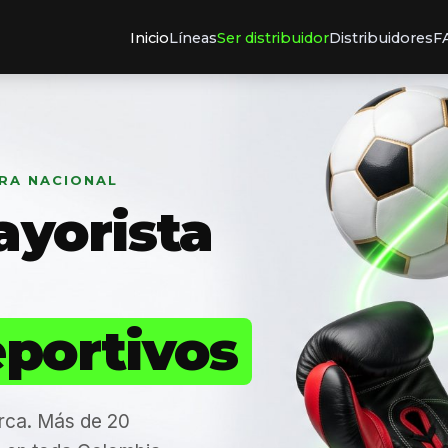
Inicio
Líneas
Ser distribuidor
Distribuidores
F
URA NACIONAL
ayorista
eportivos
rca. Más de 20