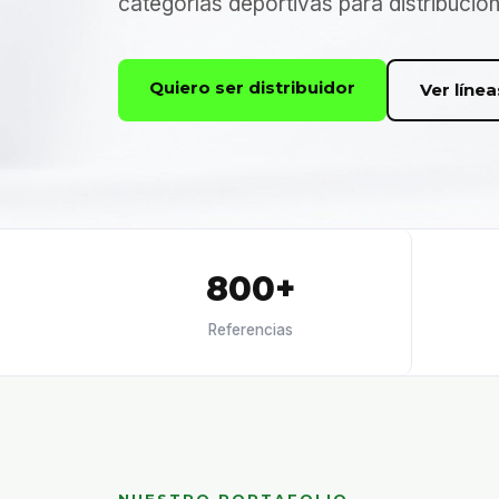
categorías deportivas para distribució
Quiero ser distribuidor
Ver línea
800+
Referencias