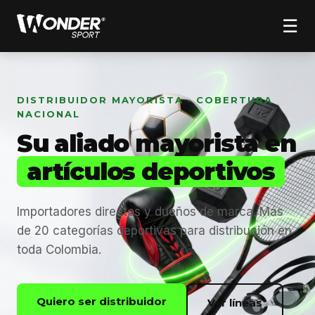
☰
DISTRIBUIDOR MAYORISTA · COBERTURA
NACIONAL
Su aliado mayorista en
artículos deportivos
Importadores directos y dueños de marca. Más
de 20 categorías deportivas para distribución en
toda Colombia.
Quiero ser distribuidor
Ver líneas