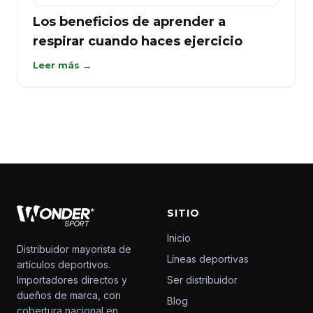
Los beneficios de aprender a
respirar cuando haces ejercicio
Leer más →
SITIO
Inicio
Distribuidor mayorista de
Líneas deportivas
artículos deportivos.
Importadores directos y
Ser distribuidor
dueños de marca, con
Blog
cobertura nacional en