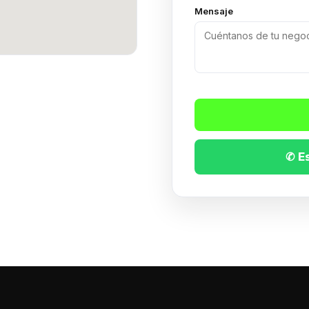
Mensaje
✆ E