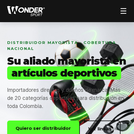
☰
DISTRIBUIDOR MAYORISTA · COBERTURA
NACIONAL
Su aliado mayorista en
artículos deportivos
Importadores directos y dueños de marca. Más
de 20 categorías deportivas para distribución en
toda Colombia.
Quiero ser distribuidor
Ver líneas