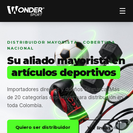
☰
DISTRIBUIDOR MAYORISTA · COBERTURA
NACIONAL
Su aliado mayorista en
artículos deportivos
Importadores directos y dueños de marca. Más
de 20 categorías deportivas para distribución en
toda Colombia.
Quiero ser distribuidor
Ver líneas