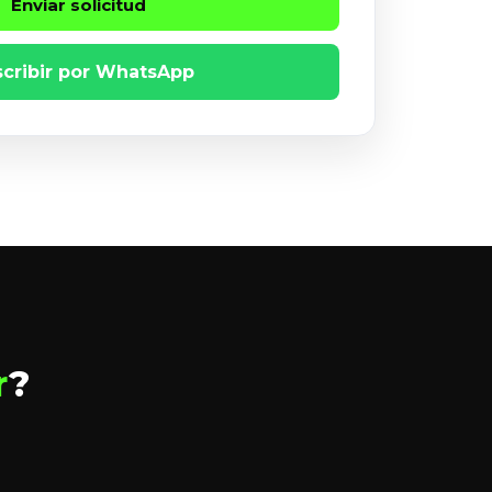
Enviar solicitud
scribir por WhatsApp
r
?