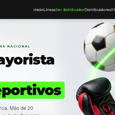
Inicio
Líneas
Ser distribuidor
Distribuidores
F
URA NACIONAL
ayorista
eportivos
rca. Más de 20