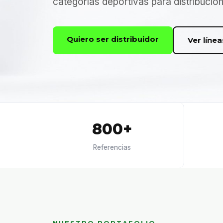
categorías deportivas para distribució
Quiero ser distribuidor
Ver línea
800+
Referencias